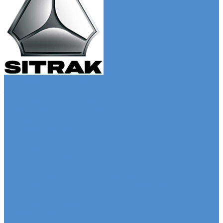
Автомобили SITRAK
Зерновозы SITRAK
Седельные тягачи SITRAK
Рефрижераторы SITRAK
Автомобили SDAC
Автомобили МАЗ
Бортовые грузовики МАЗ
Седельные тягачи МАЗ
Самосвалы МАЗ
Сервис
Услуги и сервисное обслуживание
Сервисное обслуживание грузовых автомобилей
Ремонт системы отопления и
кондиционирования
Развал / Схождение