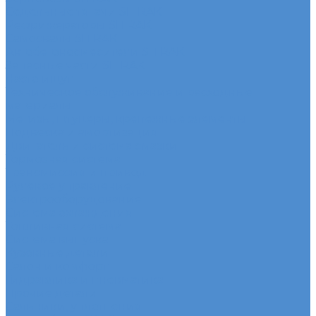
Седельные тягачи SITRAK
Рефрижераторы SITRAK
Самосвалы SITRAK
Автобетоносмесители SITRAK
Запасные части SITRAK
Часто ищут
Техническое обслуживание и расходные
материалы
Метизы, штуцеры, крепежные элементы
Подвеска и амортизация
Двигатель и система смазки
Тормозная система
Трансмиссия и привод
Рулевое управление
Электрооборудование
Система охлаждения
Топливная система
Система выпуска
Кузовные детали
Салон и комфорт
Гидравлика и пневматика
Прочие детали
Сальники, уплотнения