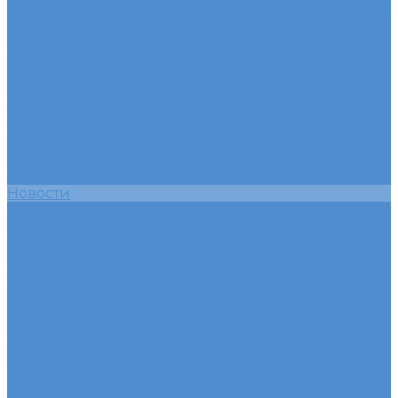
Ремонт ходовой части грузовых автомобилей Fuso
HINO - сервис и ремонт автомобилей
Техническое обслуживание грузовых
автомобилей HINO
Ремонт двигателя грузовых автомобилей HINO
Ремонт ходовой части грузовых автомобилей
HINO
Ремонт сельхоз и прицепной техники
Ремонт сельскохозяйственной техники
Ремонт грузовых полуприцепов и прицепов
Запасные части
Новости
Акции
О компании
Сертификаты
Вакансии
Новости
Реквизиты | Договор
Политика конфиденциальности
Контакты
...
Каталог автотехники
Автомобили SITRAK
Зерновозы SITRAK