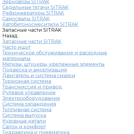
Зерновозы SITRAK
Седельные тягачи SITRAK
Рефрижераторы SITRAK
Самосвалы SITRAK
Автобетоносмесители SITRAK
Запасные части SITRAK
Назад
Запасные части SITRAK
Часто ищут
Техническое обслуживание и расходные
материалы
Метизы, штуцеры, крепежные элементы
Подвеска и амортизация
Двигатель и система смазки
Тормозная система
Трансмиссия и привод
Рулевое управление
Электрооборудование
Система охлаждения
Топливная система
Система выпуска
Кузовные детали
Салон и комфорт
Гидравлика и пневматика