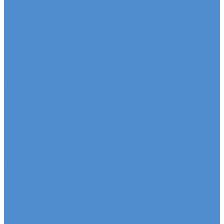
Автомобили SDAC
Автомобили МАЗ
Бортовые грузовики МАЗ
Седельные тягачи МАЗ
Самосвалы МАЗ
Сервис
Услуги и сервисное обслуживание
Сервисное обслуживание грузовых автомобилей
Ремонт системы отопления и
кондиционирования
Развал / Схождение
Кузовной ремонт по направлениям от страховых
кампаний
Установка дополнительного оборудования
Эвакуация грузовых автомобилей и автобусов
Отключение системы Adblue (мочевины)
Sitrak, Howo - сервис и ремонт автомобилей
Техническое обслуживание грузовых
автомобилей Sitrak, Howo
Оригинальные запчасти для Sitrak C7H, Howo T5G
Ремонт двигателя грузовиков Sitrak, Howo
Ремонт ходовой части Sitrak, Howo
Ремонт коробки переключения передач
грузовиков Sitrak, Howo