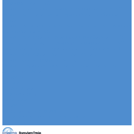
автомобилей HINO
Ремонт двигателя грузовых автомобилей HINO
Ремонт ходовой части грузовых автомобилей
HINO
Ремонт коробки переключения передач грузовых
автомобилей HINO
Ремонт электрики грузовых автомобилей HINO
Слесарный ремонт грузовых автомобилей HINO
Кузовной ремонт грузовых автомобилей HINO
Ремонт сельхоз и прицепной техники
Ремонт сельскохозяйственной техники
Ремонт грузовых полуприцепов и прицепов
Запасные части
Новости
Акции
О компании
Сертификаты
Вакансии
Новости
Реквизиты | Договор
Политика конфиденциальности
Контакты