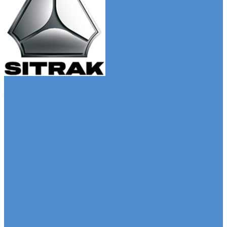
Автомобили SITRAK
Зерновозы SITRAK
Седельные тягачи SITRAK
Рефрижераторы SITRAK
Автомобили SDAC
Автомобили МАЗ
Бортовые грузовики МАЗ
Седельные тягачи МАЗ
Самосвалы МАЗ
Сервис
Услуги и сервисное обслуживание
Сервисное обслуживание грузовых автомобилей
Ремонт системы отопления и
кондиционирования
Развал / Схождение