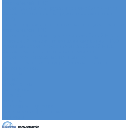
автомобилей HINO
Ремонт двигателя грузовых автомобилей HINO
Ремонт ходовой части грузовых автомобилей
HINO
Ремонт коробки переключения передач грузовых
автомобилей HINO
Ремонт электрики грузовых автомобилей HINO
Слесарный ремонт грузовых автомобилей HINO
Кузовной ремонт грузовых автомобилей HINO
Ремонт сельхоз и прицепной техники
Ремонт сельскохозяйственной техники
Ремонт грузовых полуприцепов и прицепов
Запасные части
Новости
Акции
О компании
Сертификаты
Вакансии
Новости
Реквизиты | Договор
Политика конфиденциальности
Контакты