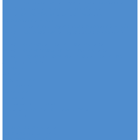
Ремонт ходовой части грузовых автомобилей Fuso
HINO - сервис и ремонт автомобилей
Техническое обслуживание грузовых
автомобилей HINO
Ремонт двигателя грузовых автомобилей HINO
Ремонт ходовой части грузовых автомобилей
HINO
Ремонт сельхоз и прицепной техники
Ремонт сельскохозяйственной техники
Ремонт грузовых полуприцепов и прицепов
Запасные части
Новости
Акции
О компании
Сертификаты
Вакансии
Новости
Реквизиты | Договор
Политика конфиденциальности
Контакты
...
Каталог автотехники
Автомобили SITRAK
Зерновозы SITRAK