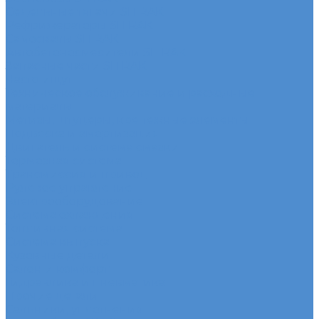
Седельные тягачи SITRAK
Рефрижераторы SITRAK
Самосвалы SITRAK
Автобетоносмесители SITRAK
Запасные части SITRAK
Часто ищут
Техническое обслуживание и расходные
материалы
Метизы, штуцеры, крепежные элементы
Подвеска и амортизация
Двигатель и система смазки
Тормозная система
Трансмиссия и привод
Рулевое управление
Электрооборудование
Система охлаждения
Топливная система
Система выпуска
Кузовные детали
Салон и комфорт
Гидравлика и пневматика
Прочие детали
Сальники, уплотнения