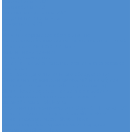
Автомобили SDAC
Автомобили МАЗ
Бортовые грузовики МАЗ
Седельные тягачи МАЗ
Самосвалы МАЗ
Сервис
Услуги и сервисное обслуживание
Сервисное обслуживание грузовых автомобилей
Ремонт системы отопления и
кондиционирования
Развал / Схождение
Кузовной ремонт по направлениям от страховых
кампаний
Установка дополнительного оборудования
Эвакуация грузовых автомобилей и автобусов
Отключение системы Adblue (мочевины)
Sitrak, Howo - сервис и ремонт автомобилей
Техническое обслуживание грузовых
автомобилей Sitrak, Howo
Оригинальные запчасти для Sitrak C7H, Howo T5G
Ремонт двигателя грузовиков Sitrak, Howo
Ремонт ходовой части Sitrak, Howo
Ремонт коробки переключения передач
грузовиков Sitrak, Howo