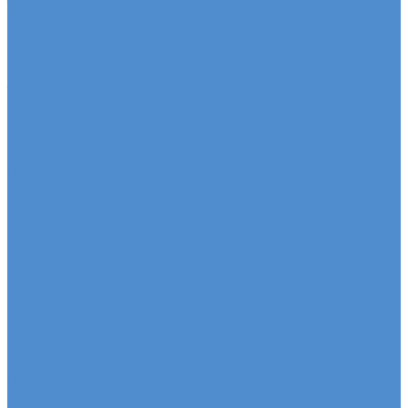
Седельные тягачи SITRAK
Рефрижераторы SITRAK
Самосвалы SITRAK
Автобетоносмесители SITRAK
Запасные части SITRAK
Часто ищут
Техническое обслуживание и расходные
материалы
Метизы, штуцеры, крепежные элементы
Подвеска и амортизация
Двигатель и система смазки
Тормозная система
Трансмиссия и привод
Рулевое управление
Электрооборудование
Система охлаждения
Топливная система
Система выпуска
Кузовные детали
Салон и комфорт
Гидравлика и пневматика
Прочие детали
Сальники, уплотнения