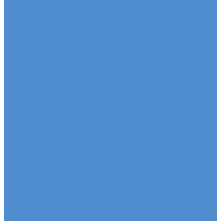
Автомобили SDAC
Автомобили МАЗ
Бортовые грузовики МАЗ
Седельные тягачи МАЗ
Самосвалы МАЗ
Сервис
Услуги и сервисное обслуживание
Сервисное обслуживание грузовых автомобилей
Ремонт системы отопления и
кондиционирования
Развал / Схождение
Кузовной ремонт по направлениям от страховых
кампаний
Установка дополнительного оборудования
Эвакуация грузовых автомобилей и автобусов
Отключение системы Adblue (мочевины)
Sitrak, Howo - сервис и ремонт автомобилей
Техническое обслуживание грузовых
автомобилей Sitrak, Howo
Оригинальные запчасти для Sitrak C7H, Howo T5G
Ремонт двигателя грузовиков Sitrak, Howo
Ремонт ходовой части Sitrak, Howo
Ремонт коробки переключения передач
грузовиков Sitrak, Howo