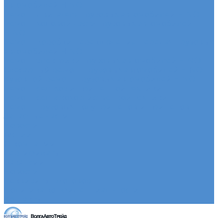
автомобилей HINO
Ремонт двигателя грузовых автомобилей HINO
Ремонт ходовой части грузовых автомобилей
HINO
Ремонт коробки переключения передач грузовых
автомобилей HINO
Ремонт электрики грузовых автомобилей HINO
Слесарный ремонт грузовых автомобилей HINO
Кузовной ремонт грузовых автомобилей HINO
Ремонт сельхоз и прицепной техники
Ремонт сельскохозяйственной техники
Ремонт грузовых полуприцепов и прицепов
Запасные части
Новости
Акции
О компании
Сертификаты
Вакансии
Новости
Реквизиты | Договор
Политика конфиденциальности
Контакты