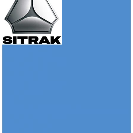
Автомобили SITRAK
Зерновозы SITRAK
Седельные тягачи SITRAK
Рефрижераторы SITRAK
Автомобили SDAC
Автомобили МАЗ
Бортовые грузовики МАЗ
Седельные тягачи МАЗ
Самосвалы МАЗ
Сервис
Услуги и сервисное обслуживание
Сервисное обслуживание грузовых автомобилей
Ремонт системы отопления и
кондиционирования
Развал / Схождение