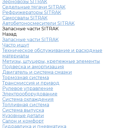
Зерновозы SITRAK
Седельные тягачи SITRAK
Рефрижераторы SITRAK
Самосвалы SITRAK
Автобетоносмесители SITRAK
Запасные части SITRAK
Назад
Запасные части SITRAK
Часто ищут
Техническое обслуживание и расходные
материалы
Метизы, штуцеры, крепежные элементы
Подвеска и амортизация
Двигатель и система смазки
Тормозная система
Трансмиссия и привод
Рулевое управление
Электрооборудование
Система охлаждения
Топливная система
Система выпуска
Кузовные детали
Салон и комфорт
Гидравлика и пневматика