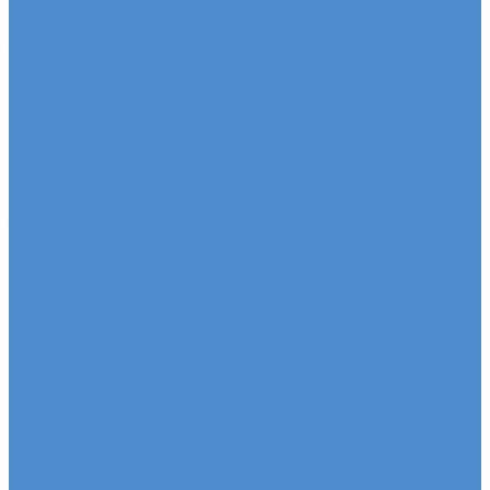
Ремонт ходовой части грузовых автомобилей Fuso
HINO - сервис и ремонт автомобилей
Техническое обслуживание грузовых
автомобилей HINO
Ремонт двигателя грузовых автомобилей HINO
Ремонт ходовой части грузовых автомобилей
HINO
Ремонт сельхоз и прицепной техники
Ремонт сельскохозяйственной техники
Ремонт грузовых полуприцепов и прицепов
Запасные части
Новости
Акции
О компании
Сертификаты
Вакансии
Новости
Реквизиты | Договор
Политика конфиденциальности
Контакты
...
Каталог автотехники
Автомобили SITRAK
Зерновозы SITRAK