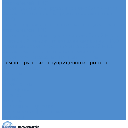
автомобилей HINO
Ремонт двигателя грузовых автомобилей HINO
Ремонт ходовой части грузовых автомобилей
HINO
Ремонт коробки переключения передач грузовых
автомобилей HINO
Ремонт электрики грузовых автомобилей HINO
Слесарный ремонт грузовых автомобилей HINO
Кузовной ремонт грузовых автомобилей HINO
Ремонт сельхоз и прицепной техники
Ремонт сельскохозяйственной техники
Ремонт грузовых полуприцепов и прицепов
Запасные части
Новости
Акции
О компании
Сертификаты
Вакансии
Новости
Реквизиты | Договор
Политика конфиденциальности
Контакты