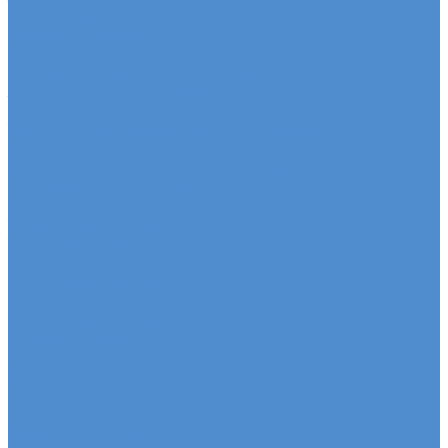
Седельные тягачи SITRAK
Рефрижераторы SITRAK
Самосвалы SITRAK
Автобетоносмесители SITRAK
Запасные части SITRAK
Часто ищут
Техническое обслуживание и расходные
материалы
Метизы, штуцеры, крепежные элементы
Подвеска и амортизация
Двигатель и система смазки
Тормозная система
Трансмиссия и привод
Рулевое управление
Электрооборудование
Система охлаждения
Топливная система
Система выпуска
Кузовные детали
Салон и комфорт
Гидравлика и пневматика
Прочие детали
Сальники, уплотнения