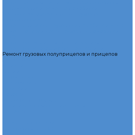
Ремонт ходовой части грузовых автомобилей Fuso
HINO - сервис и ремонт автомобилей
Техническое обслуживание грузовых
автомобилей HINO
Ремонт двигателя грузовых автомобилей HINO
Ремонт ходовой части грузовых автомобилей
HINO
Ремонт сельхоз и прицепной техники
Ремонт сельскохозяйственной техники
Ремонт грузовых полуприцепов и прицепов
Запасные части
Новости
Акции
О компании
Сертификаты
Вакансии
Новости
Реквизиты | Договор
Политика конфиденциальности
Контакты
...
Каталог автотехники
Автомобили SITRAK
Зерновозы SITRAK