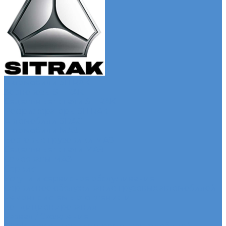
Автомобили SITRAK
Зерновозы SITRAK
Седельные тягачи SITRAK
Рефрижераторы SITRAK
Автомобили SDAC
Автомобили МАЗ
Бортовые грузовики МАЗ
Седельные тягачи МАЗ
Самосвалы МАЗ
Сервис
Услуги и сервисное обслуживание
Сервисное обслуживание грузовых автомобилей
Ремонт системы отопления и
кондиционирования
Развал / Схождение