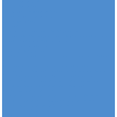
Автомобили SDAC
Автомобили МАЗ
Бортовые грузовики МАЗ
Седельные тягачи МАЗ
Самосвалы МАЗ
Сервис
Услуги и сервисное обслуживание
Сервисное обслуживание грузовых автомобилей
Ремонт системы отопления и
кондиционирования
Развал / Схождение
Кузовной ремонт по направлениям от страховых
кампаний
Установка дополнительного оборудования
Эвакуация грузовых автомобилей и автобусов
Отключение системы Adblue (мочевины)
Sitrak, Howo - сервис и ремонт автомобилей
Техническое обслуживание грузовых
автомобилей Sitrak, Howo
Оригинальные запчасти для Sitrak C7H, Howo T5G
Ремонт двигателя грузовиков Sitrak, Howo
Ремонт ходовой части Sitrak, Howo
Ремонт коробки переключения передач
грузовиков Sitrak, Howo