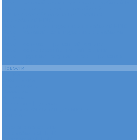
Ремонт ходовой части грузовых автомобилей Fuso
HINO - сервис и ремонт автомобилей
Техническое обслуживание грузовых
автомобилей HINO
Ремонт двигателя грузовых автомобилей HINO
Ремонт ходовой части грузовых автомобилей
HINO
Ремонт сельхоз и прицепной техники
Ремонт сельскохозяйственной техники
Ремонт грузовых полуприцепов и прицепов
Запасные части
Новости
Акции
О компании
Сертификаты
Вакансии
Новости
Реквизиты | Договор
Политика конфиденциальности
Контакты
...
Каталог автотехники
Автомобили SITRAK
Зерновозы SITRAK