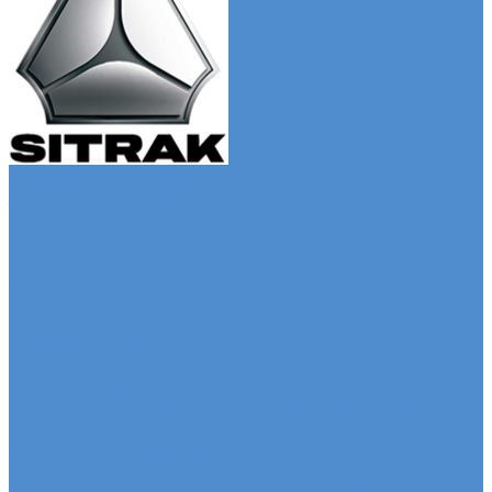
Автомобили SITRAK
Зерновозы SITRAK
Седельные тягачи SITRAK
Рефрижераторы SITRAK
Автомобили SDAC
Автомобили МАЗ
Бортовые грузовики МАЗ
Седельные тягачи МАЗ
Самосвалы МАЗ
Сервис
Услуги и сервисное обслуживание
Сервисное обслуживание грузовых автомобилей
Ремонт системы отопления и
кондиционирования
Развал / Схождение