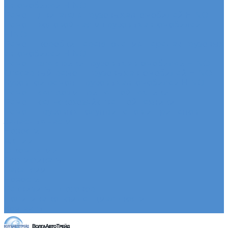
автомобилей HINO
Ремонт двигателя грузовых автомобилей HINO
Ремонт ходовой части грузовых автомобилей
HINO
Ремонт коробки переключения передач грузовых
автомобилей HINO
Ремонт электрики грузовых автомобилей HINO
Слесарный ремонт грузовых автомобилей HINO
Кузовной ремонт грузовых автомобилей HINO
Ремонт сельхоз и прицепной техники
Ремонт сельскохозяйственной техники
Ремонт грузовых полуприцепов и прицепов
Запасные части
Новости
Акции
О компании
Сертификаты
Вакансии
Новости
Реквизиты | Договор
Политика конфиденциальности
Контакты