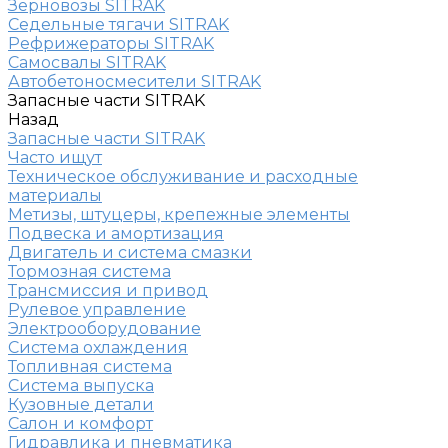
Зерновозы SITRAK
Седельные тягачи SITRAK
Рефрижераторы SITRAK
Самосвалы SITRAK
Автобетоносмесители SITRAK
Запасные части SITRAK
Назад
Запасные части SITRAK
Часто ищут
Техническое обслуживание и расходные
материалы
Метизы, штуцеры, крепежные элементы
Подвеска и амортизация
Двигатель и система смазки
Тормозная система
Трансмиссия и привод
Рулевое управление
Электрооборудование
Система охлаждения
Топливная система
Система выпуска
Кузовные детали
Салон и комфорт
Гидравлика и пневматика