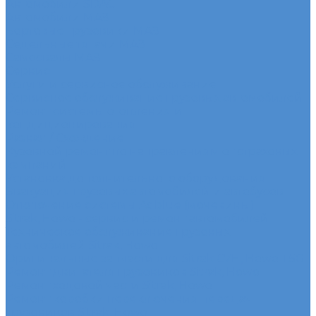
Автомобили SDAC
Автомобили МАЗ
Бортовые грузовики МАЗ
Седельные тягачи МАЗ
Самосвалы МАЗ
Сервис
Услуги и сервисное обслуживание
Сервисное обслуживание грузовых автомобилей
Ремонт системы отопления и
кондиционирования
Развал / Схождение
Кузовной ремонт по направлениям от страховых
кампаний
Установка дополнительного оборудования
Эвакуация грузовых автомобилей и автобусов
Отключение системы Adblue (мочевины)
Sitrak, Howo - сервис и ремонт автомобилей
Техническое обслуживание грузовых
автомобилей Sitrak, Howo
Оригинальные запчасти для Sitrak C7H, Howo T5G
Ремонт двигателя грузовиков Sitrak, Howo
Ремонт ходовой части Sitrak, Howo
Ремонт коробки переключения передач
грузовиков Sitrak, Howo