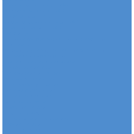
Седельные тягачи SITRAK
Рефрижераторы SITRAK
Самосвалы SITRAK
Автобетоносмесители SITRAK
Запасные части SITRAK
Часто ищут
Техническое обслуживание и расходные
материалы
Метизы, штуцеры, крепежные элементы
Подвеска и амортизация
Двигатель и система смазки
Тормозная система
Трансмиссия и привод
Рулевое управление
Электрооборудование
Система охлаждения
Топливная система
Система выпуска
Кузовные детали
Салон и комфорт
Гидравлика и пневматика
Прочие детали
Сальники, уплотнения