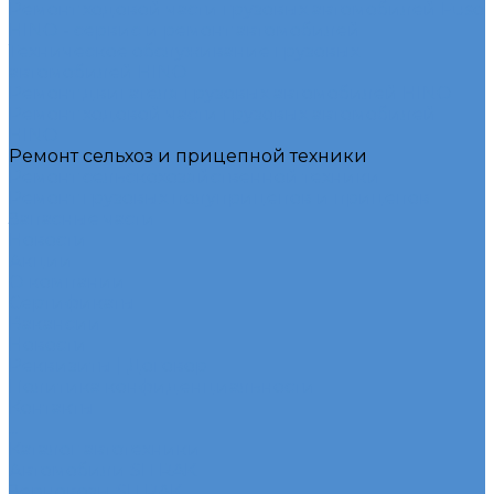
Ремонт ходовой части грузовых автомобилей Fuso
HINO - сервис и ремонт автомобилей
Техническое обслуживание грузовых
автомобилей HINO
Ремонт двигателя грузовых автомобилей HINO
Ремонт ходовой части грузовых автомобилей
HINO
Ремонт сельхоз и прицепной техники
Ремонт сельскохозяйственной техники
Ремонт грузовых полуприцепов и прицепов
Запасные части
Новости
Акции
О компании
Сертификаты
Вакансии
Новости
Реквизиты | Договор
Политика конфиденциальности
Контакты
...
Каталог автотехники
Автомобили SITRAK
Зерновозы SITRAK