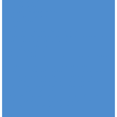
Автомобили SDAC
Автомобили МАЗ
Бортовые грузовики МАЗ
Седельные тягачи МАЗ
Самосвалы МАЗ
Сервис
Услуги и сервисное обслуживание
Сервисное обслуживание грузовых автомобилей
Ремонт системы отопления и
кондиционирования
Развал / Схождение
Кузовной ремонт по направлениям от страховых
кампаний
Установка дополнительного оборудования
Эвакуация грузовых автомобилей и автобусов
Отключение системы Adblue (мочевины)
Sitrak, Howo - сервис и ремонт автомобилей
Техническое обслуживание грузовых
автомобилей Sitrak, Howo
Оригинальные запчасти для Sitrak C7H, Howo T5G
Ремонт двигателя грузовиков Sitrak, Howo
Ремонт ходовой части Sitrak, Howo
Ремонт коробки переключения передач
грузовиков Sitrak, Howo