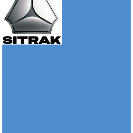
Автомобили SITRAK
Зерновозы SITRAK
Седельные тягачи SITRAK
Рефрижераторы SITRAK
Автомобили SDAC
Автомобили МАЗ
Бортовые грузовики МАЗ
Седельные тягачи МАЗ
Самосвалы МАЗ
Сервис
Услуги и сервисное обслуживание
Сервисное обслуживание грузовых автомобилей
Ремонт системы отопления и
кондиционирования
Развал / Схождение