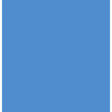
Седельные тягачи SITRAK
Рефрижераторы SITRAK
Самосвалы SITRAK
Автобетоносмесители SITRAK
Запасные части SITRAK
Часто ищут
Техническое обслуживание и расходные
материалы
Метизы, штуцеры, крепежные элементы
Подвеска и амортизация
Двигатель и система смазки
Тормозная система
Трансмиссия и привод
Рулевое управление
Электрооборудование
Система охлаждения
Топливная система
Система выпуска
Кузовные детали
Салон и комфорт
Гидравлика и пневматика
Прочие детали
Сальники, уплотнения