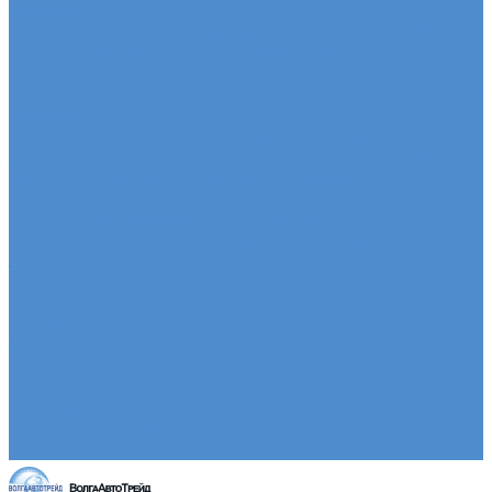
автомобилей HINO
Ремонт двигателя грузовых автомобилей HINO
Ремонт ходовой части грузовых автомобилей
HINO
Ремонт коробки переключения передач грузовых
автомобилей HINO
Ремонт электрики грузовых автомобилей HINO
Слесарный ремонт грузовых автомобилей HINO
Кузовной ремонт грузовых автомобилей HINO
Ремонт сельхоз и прицепной техники
Ремонт сельскохозяйственной техники
Ремонт грузовых полуприцепов и прицепов
Запасные части
Новости
Акции
О компании
Сертификаты
Вакансии
Новости
Реквизиты | Договор
Политика конфиденциальности
Контакты