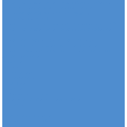
Ремонт ходовой части грузовых автомобилей Fuso
HINO - сервис и ремонт автомобилей
Техническое обслуживание грузовых
автомобилей HINO
Ремонт двигателя грузовых автомобилей HINO
Ремонт ходовой части грузовых автомобилей
HINO
Ремонт сельхоз и прицепной техники
Ремонт сельскохозяйственной техники
Ремонт грузовых полуприцепов и прицепов
Запасные части
Новости
Акции
О компании
Сертификаты
Вакансии
Новости
Реквизиты | Договор
Политика конфиденциальности
Контакты
...
Каталог автотехники
Автомобили SITRAK
Зерновозы SITRAK