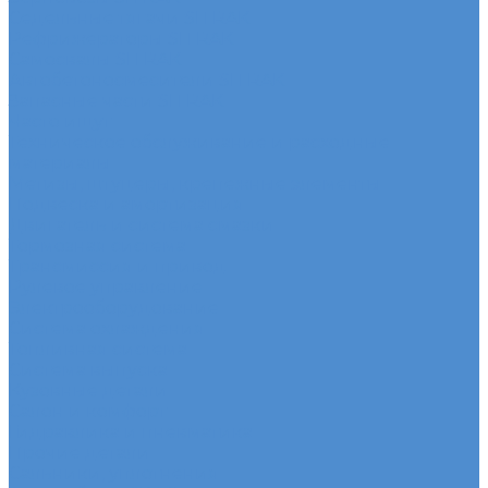
Седельные тягачи SITRAK
Рефрижераторы SITRAK
Самосвалы SITRAK
Автобетоносмесители SITRAK
Запасные части SITRAK
Часто ищут
Техническое обслуживание и расходные
материалы
Метизы, штуцеры, крепежные элементы
Подвеска и амортизация
Двигатель и система смазки
Тормозная система
Трансмиссия и привод
Рулевое управление
Электрооборудование
Система охлаждения
Топливная система
Система выпуска
Кузовные детали
Салон и комфорт
Гидравлика и пневматика
Прочие детали
Сальники, уплотнения