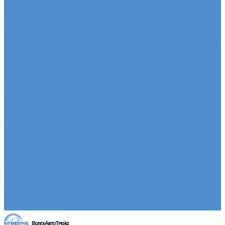
автомобилей HINO
Ремонт двигателя грузовых автомобилей HINO
Ремонт ходовой части грузовых автомобилей
HINO
Ремонт коробки переключения передач грузовых
автомобилей HINO
Ремонт электрики грузовых автомобилей HINO
Слесарный ремонт грузовых автомобилей HINO
Кузовной ремонт грузовых автомобилей HINO
Ремонт сельхоз и прицепной техники
Ремонт сельскохозяйственной техники
Ремонт грузовых полуприцепов и прицепов
Запасные части
Новости
Акции
О компании
Сертификаты
Вакансии
Новости
Реквизиты | Договор
Политика конфиденциальности
Контакты