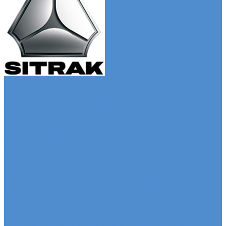
Автомобили SITRAK
Зерновозы SITRAK
Седельные тягачи SITRAK
Рефрижераторы SITRAK
Автомобили SDAC
Автомобили МАЗ
Бортовые грузовики МАЗ
Седельные тягачи МАЗ
Самосвалы МАЗ
Сервис
Услуги и сервисное обслуживание
Сервисное обслуживание грузовых автомобилей
Ремонт системы отопления и
кондиционирования
Развал / Схождение