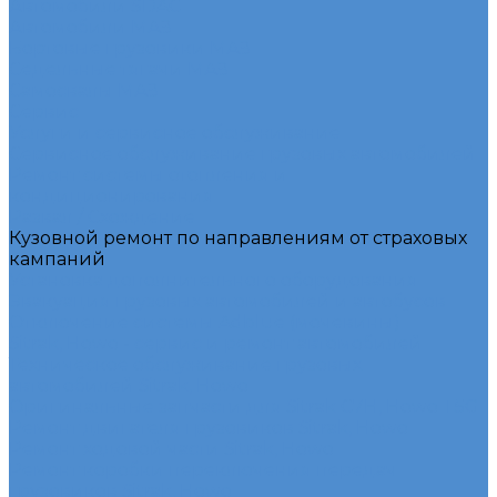
Автомобили SDAC
Автомобили МАЗ
Бортовые грузовики МАЗ
Седельные тягачи МАЗ
Самосвалы МАЗ
Сервис
Услуги и сервисное обслуживание
Сервисное обслуживание грузовых автомобилей
Ремонт системы отопления и
кондиционирования
Развал / Схождение
Кузовной ремонт по направлениям от страховых
кампаний
Установка дополнительного оборудования
Эвакуация грузовых автомобилей и автобусов
Отключение системы Adblue (мочевины)
Sitrak, Howo - сервис и ремонт автомобилей
Техническое обслуживание грузовых
автомобилей Sitrak, Howo
Оригинальные запчасти для Sitrak C7H, Howo T5G
Ремонт двигателя грузовиков Sitrak, Howo
Ремонт ходовой части Sitrak, Howo
Ремонт коробки переключения передач
грузовиков Sitrak, Howo