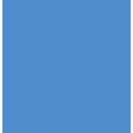
Автомобили SDAC
Автомобили МАЗ
Бортовые грузовики МАЗ
Седельные тягачи МАЗ
Самосвалы МАЗ
Сервис
Услуги и сервисное обслуживание
Сервисное обслуживание грузовых автомобилей
Ремонт системы отопления и
кондиционирования
Развал / Схождение
Кузовной ремонт по направлениям от страховых
кампаний
Установка дополнительного оборудования
Эвакуация грузовых автомобилей и автобусов
Отключение системы Adblue (мочевины)
Sitrak, Howo - сервис и ремонт автомобилей
Техническое обслуживание грузовых
автомобилей Sitrak, Howo
Оригинальные запчасти для Sitrak C7H, Howo T5G
Ремонт двигателя грузовиков Sitrak, Howo
Ремонт ходовой части Sitrak, Howo
Ремонт коробки переключения передач
грузовиков Sitrak, Howo