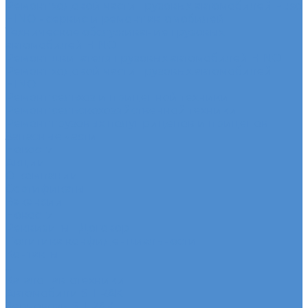
Ремонт ходовой части грузовых автомобилей Fuso
HINO - сервис и ремонт автомобилей
Техническое обслуживание грузовых
автомобилей HINO
Ремонт двигателя грузовых автомобилей HINO
Ремонт ходовой части грузовых автомобилей
HINO
Ремонт сельхоз и прицепной техники
Ремонт сельскохозяйственной техники
Ремонт грузовых полуприцепов и прицепов
Запасные части
Новости
Акции
О компании
Сертификаты
Вакансии
Новости
Реквизиты | Договор
Политика конфиденциальности
Контакты
...
Каталог автотехники
Автомобили SITRAK
Зерновозы SITRAK