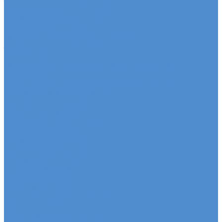
Седельные тягачи SITRAK
Рефрижераторы SITRAK
Самосвалы SITRAK
Автобетоносмесители SITRAK
Запасные части SITRAK
Часто ищут
Техническое обслуживание и расходные
материалы
Метизы, штуцеры, крепежные элементы
Подвеска и амортизация
Двигатель и система смазки
Тормозная система
Трансмиссия и привод
Рулевое управление
Электрооборудование
Система охлаждения
Топливная система
Система выпуска
Кузовные детали
Салон и комфорт
Гидравлика и пневматика
Прочие детали
Сальники, уплотнения