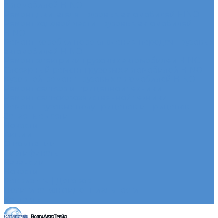
автомобилей HINO
Ремонт двигателя грузовых автомобилей HINO
Ремонт ходовой части грузовых автомобилей
HINO
Ремонт коробки переключения передач грузовых
автомобилей HINO
Ремонт электрики грузовых автомобилей HINO
Слесарный ремонт грузовых автомобилей HINO
Кузовной ремонт грузовых автомобилей HINO
Ремонт сельхоз и прицепной техники
Ремонт сельскохозяйственной техники
Ремонт грузовых полуприцепов и прицепов
Запасные части
Новости
Акции
О компании
Сертификаты
Вакансии
Новости
Реквизиты | Договор
Политика конфиденциальности
Контакты