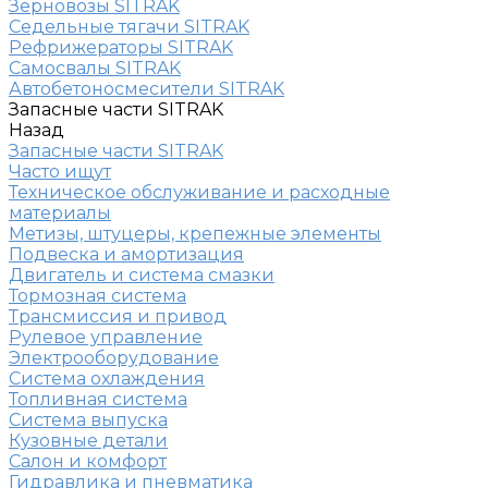
Зерновозы SITRAK
Седельные тягачи SITRAK
Рефрижераторы SITRAK
Самосвалы SITRAK
Автобетоносмесители SITRAK
Запасные части SITRAK
Назад
Запасные части SITRAK
Часто ищут
Техническое обслуживание и расходные
материалы
Метизы, штуцеры, крепежные элементы
Подвеска и амортизация
Двигатель и система смазки
Тормозная система
Трансмиссия и привод
Рулевое управление
Электрооборудование
Система охлаждения
Топливная система
Система выпуска
Кузовные детали
Салон и комфорт
Гидравлика и пневматика