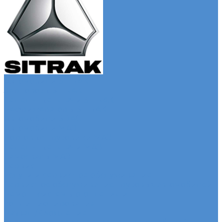
Автомобили SITRAK
Зерновозы SITRAK
Седельные тягачи SITRAK
Рефрижераторы SITRAK
Автомобили SDAC
Автомобили МАЗ
Бортовые грузовики МАЗ
Седельные тягачи МАЗ
Самосвалы МАЗ
Сервис
Услуги и сервисное обслуживание
Сервисное обслуживание грузовых автомобилей
Ремонт системы отопления и
кондиционирования
Развал / Схождение