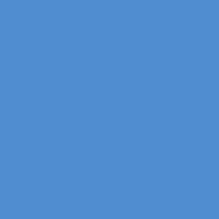
itrak, Howo
 Sitrak, Howo
owo
o
 Mercedes-Benz
Arocs, Antos
в Mercedes-Benz
s-Benz
Benz
 КАМАЗ Компас