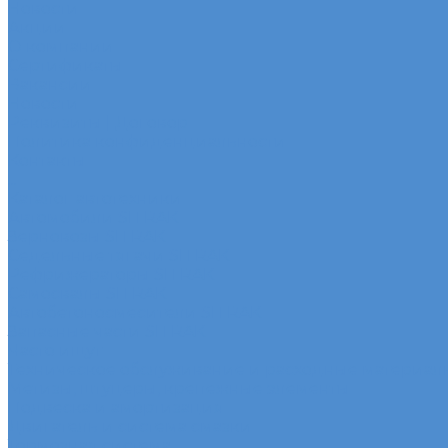
Новости
Акции
О компании
Сертификаты
Вакансии
Новости
Реквизиты | Договор
Политика конфиденциальности
Контакты
...
Каталог автотехники
Автомобили SITRAK
Зерновозы SITRAK
Седельные тягачи SITRAK
Рефрижераторы SITRAK
Самосвалы SITRAK
Автобетоносмесители SITRAK
Запасные части SITRAK
Часто ищут
Техническое обслуживание и расходные материал
Метизы, штуцеры, крепежные элементы
Подвеска и амортизация
Двигатель и система смазки
Тормозная система