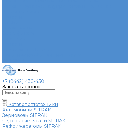
Ремонт сельскохозяйственной техники
Ремонт грузовых полуприцепов и прицепов
Запасные части
Новости
Акции
О компании
Сертификаты
Вакансии
Новости
Реквизиты | Договор
Политика конфиденциальности
Контакты
+7 (8442) 430-430
Заказать звонок
Каталог автотехники
Автомобили SITRAK
Зерновозы SITRAK
Седельные тягачи SITRAK
Рефрижераторы SITRAK