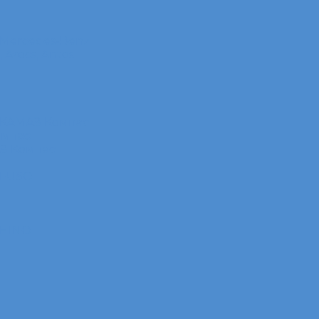
 Mercedes-Benz
Arocs, Antos
 КАМАЗ Компас
омпас
АЗ Компас
 FUSO
 HINO