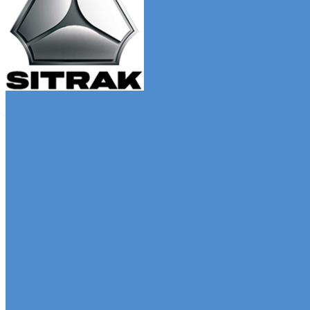
Автомобили SITRAK
Зерновозы SITRAK
Седельные тягачи SITRAK
Рефрижераторы SITRAK
Автомобили SDAC
Автомобили МАЗ
Бортовые грузовики МАЗ
Седельные тягачи МАЗ
Самосвалы МАЗ
Сервис
Услуги и сервисное обслуживание
Сервисное обслуживание грузовых автомобилей
Ремонт системы отопления и кондиционирования
Развал / Схождение
Sitrak, Howo - сервис и ремонт автомобилей
Техническое обслуживание грузовых автомобилей S