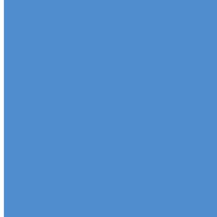
Трансмиссия и привод
Рулевое управление
Электрооборудование
Система охлаждения
Топливная система
Система выпуска
Кузовные детали
Салон и комфорт
Гидравлика и пневматика
Прочие детали
Сальники, уплотнения
Автомобили SDAC
Автомобили МАЗ
Бортовые грузовики МАЗ
Седельные тягачи МАЗ
Самосвалы МАЗ
Сервис
Услуги и сервисное обслуживание
Сервисное обслуживание грузовых автомобилей
Ремонт системы отопления и кондиционирования
Развал / Схождение
Кузовной ремонт по направлениям от страховых к
Установка дополнительного оборудования