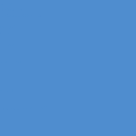
омпас
АЗ Компас
ов Камаз КОМПАС
КОМПАС
мпас
 FUSO
лей Fuso
 HINO
 автомобилей HINO