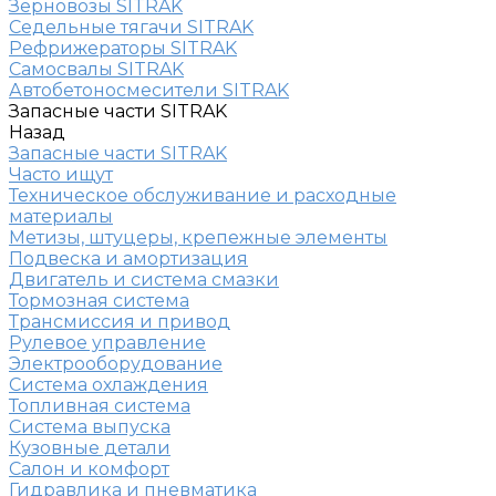
Зерновозы SITRAK
Седельные тягачи SITRAK
Рефрижераторы SITRAK
Самосвалы SITRAK
Автобетоносмесители SITRAK
Запасные части SITRAK
Назад
Запасные части SITRAK
Часто ищут
Техническое обслуживание и расходные
материалы
Метизы, штуцеры, крепежные элементы
Подвеска и амортизация
Двигатель и система смазки
Тормозная система
Трансмиссия и привод
Рулевое управление
Электрооборудование
Система охлаждения
Топливная система
Система выпуска
Кузовные детали
Салон и комфорт
Гидравлика и пневматика