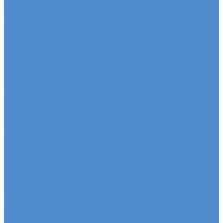
Седельные тягачи SITRAK
Рефрижераторы SITRAK
Самосвалы SITRAK
Автобетоносмесители SITRAK
Запасные части SITRAK
Часто ищут
Техническое обслуживание и расходные
материалы
Метизы, штуцеры, крепежные элементы
Подвеска и амортизация
Двигатель и система смазки
Тормозная система
Трансмиссия и привод
Рулевое управление
Электрооборудование
Система охлаждения
Топливная система
Система выпуска
Кузовные детали
Салон и комфорт
Гидравлика и пневматика
Прочие детали
Сальники, уплотнения