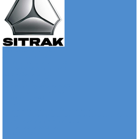
Автомобили SITRAK
Зерновозы SITRAK
Седельные тягачи SITRAK
Рефрижераторы SITRAK
Автомобили SDAC
Автомобили МАЗ
Бортовые грузовики МАЗ
Седельные тягачи МАЗ
Самосвалы МАЗ
Сервис
Услуги и сервисное обслуживание
Сервисное обслуживание грузовых автомобилей
Ремонт системы отопления и
кондиционирования
Развал / Схождение