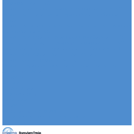
автомобилей HINO
Ремонт двигателя грузовых автомобилей HINO
Ремонт ходовой части грузовых автомобилей
HINO
Ремонт коробки переключения передач грузовых
автомобилей HINO
Ремонт электрики грузовых автомобилей HINO
Слесарный ремонт грузовых автомобилей HINO
Кузовной ремонт грузовых автомобилей HINO
Ремонт сельхоз и прицепной техники
Ремонт сельскохозяйственной техники
Ремонт грузовых полуприцепов и прицепов
Запасные части
Новости
Акции
О компании
Сертификаты
Вакансии
Новости
Реквизиты | Договор
Политика конфиденциальности
Контакты