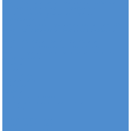
Ремонт ходовой части грузовых автомобилей Fuso
HINO - сервис и ремонт автомобилей
Техническое обслуживание грузовых
автомобилей HINO
Ремонт двигателя грузовых автомобилей HINO
Ремонт ходовой части грузовых автомобилей
HINO
Ремонт сельхоз и прицепной техники
Ремонт сельскохозяйственной техники
Ремонт грузовых полуприцепов и прицепов
Запасные части
Новости
Акции
О компании
Сертификаты
Вакансии
Новости
Реквизиты | Договор
Политика конфиденциальности
Контакты
...
Каталог автотехники
Автомобили SITRAK
Зерновозы SITRAK