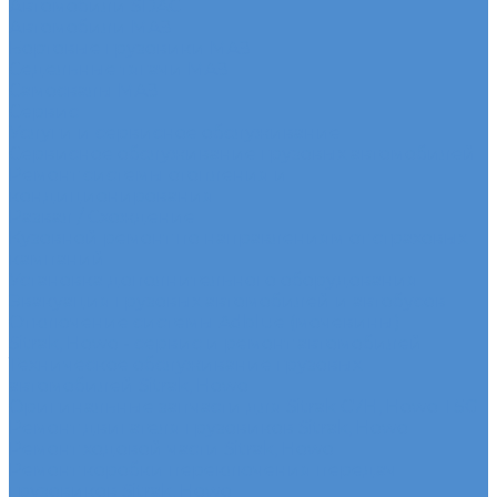
Автомобили SDAC
Автомобили МАЗ
Бортовые грузовики МАЗ
Седельные тягачи МАЗ
Самосвалы МАЗ
Сервис
Услуги и сервисное обслуживание
Сервисное обслуживание грузовых автомобилей
Ремонт системы отопления и
кондиционирования
Развал / Схождение
Кузовной ремонт по направлениям от страховых
кампаний
Установка дополнительного оборудования
Эвакуация грузовых автомобилей и автобусов
Отключение системы Adblue (мочевины)
Sitrak, Howo - сервис и ремонт автомобилей
Техническое обслуживание грузовых
автомобилей Sitrak, Howo
Оригинальные запчасти для Sitrak C7H, Howo T5G
Ремонт двигателя грузовиков Sitrak, Howo
Ремонт ходовой части Sitrak, Howo
Ремонт коробки переключения передач
грузовиков Sitrak, Howo