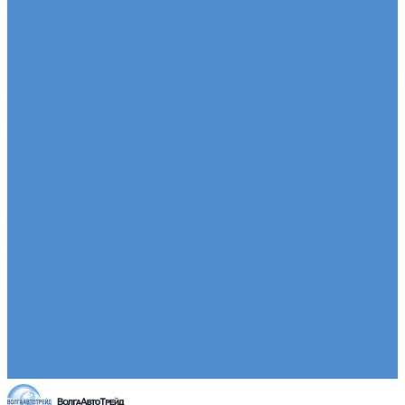
автомобилей HINO
Ремонт двигателя грузовых автомобилей HINO
Ремонт ходовой части грузовых автомобилей
HINO
Ремонт коробки переключения передач грузовых
автомобилей HINO
Ремонт электрики грузовых автомобилей HINO
Слесарный ремонт грузовых автомобилей HINO
Кузовной ремонт грузовых автомобилей HINO
Ремонт сельхоз и прицепной техники
Ремонт сельскохозяйственной техники
Ремонт грузовых полуприцепов и прицепов
Запасные части
Новости
Акции
О компании
Сертификаты
Вакансии
Новости
Реквизиты | Договор
Политика конфиденциальности
Контакты