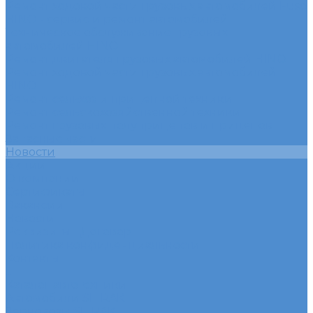
Ремонт ходовой части грузовых автомобилей Fuso
HINO - сервис и ремонт автомобилей
Техническое обслуживание грузовых
автомобилей HINO
Ремонт двигателя грузовых автомобилей HINO
Ремонт ходовой части грузовых автомобилей
HINO
Ремонт сельхоз и прицепной техники
Ремонт сельскохозяйственной техники
Ремонт грузовых полуприцепов и прицепов
Запасные части
Новости
Акции
О компании
Сертификаты
Вакансии
Новости
Реквизиты | Договор
Политика конфиденциальности
Контакты
...
Каталог автотехники
Автомобили SITRAK
Зерновозы SITRAK