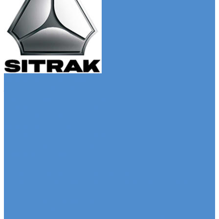
Автомобили SITRAK
Зерновозы SITRAK
Седельные тягачи SITRAK
Рефрижераторы SITRAK
Автомобили SDAC
Автомобили МАЗ
Бортовые грузовики МАЗ
Седельные тягачи МАЗ
Самосвалы МАЗ
Сервис
Услуги и сервисное обслуживание
Сервисное обслуживание грузовых автомобилей
Ремонт системы отопления и
кондиционирования
Развал / Схождение