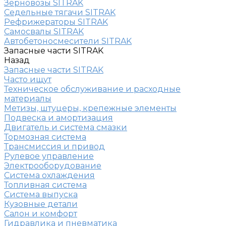
Зерновозы SITRAK
Седельные тягачи SITRAK
Рефрижераторы SITRAK
Самосвалы SITRAK
Автобетоносмесители SITRAK
Запасные части SITRAK
Назад
Запасные части SITRAK
Часто ищут
Техническое обслуживание и расходные
материалы
Метизы, штуцеры, крепежные элементы
Подвеска и амортизация
Двигатель и система смазки
Тормозная система
Трансмиссия и привод
Рулевое управление
Электрооборудование
Система охлаждения
Топливная система
Система выпуска
Кузовные детали
Салон и комфорт
Гидравлика и пневматика