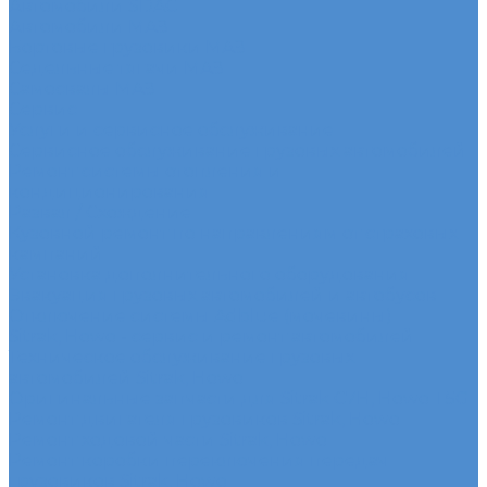
Автомобили SDAC
Автомобили МАЗ
Бортовые грузовики МАЗ
Седельные тягачи МАЗ
Самосвалы МАЗ
Сервис
Услуги и сервисное обслуживание
Сервисное обслуживание грузовых автомобилей
Ремонт системы отопления и
кондиционирования
Развал / Схождение
Кузовной ремонт по направлениям от страховых
кампаний
Установка дополнительного оборудования
Эвакуация грузовых автомобилей и автобусов
Отключение системы Adblue (мочевины)
Sitrak, Howo - сервис и ремонт автомобилей
Техническое обслуживание грузовых
автомобилей Sitrak, Howo
Оригинальные запчасти для Sitrak C7H, Howo T5G
Ремонт двигателя грузовиков Sitrak, Howo
Ремонт ходовой части Sitrak, Howo
Ремонт коробки переключения передач
грузовиков Sitrak, Howo