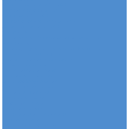
Седельные тягачи SITRAK
Рефрижераторы SITRAK
Самосвалы SITRAK
Автобетоносмесители SITRAK
Запасные части SITRAK
Часто ищут
Техническое обслуживание и расходные
материалы
Метизы, штуцеры, крепежные элементы
Подвеска и амортизация
Двигатель и система смазки
Тормозная система
Трансмиссия и привод
Рулевое управление
Электрооборудование
Система охлаждения
Топливная система
Система выпуска
Кузовные детали
Салон и комфорт
Гидравлика и пневматика
Прочие детали
Сальники, уплотнения