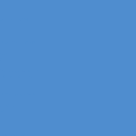
itrak, Howo
 Sitrak, Howo
owo
o
 Mercedes-Benz
Arocs, Antos
в Mercedes-Benz
s-Benz
Benz
 КАМАЗ Компас