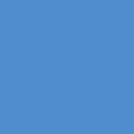
 Mercedes-Benz
Arocs, Antos
 КАМАЗ Компас
омпас
АЗ Компас
 FUSO
 HINO