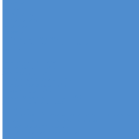
Новости
Акции
О компании
Сертификаты
Вакансии
Новости
Реквизиты | Договор
Политика конфиденциальности
Контакты
...
Каталог автотехники
Автомобили SITRAK
Зерновозы SITRAK
Седельные тягачи SITRAK
Рефрижераторы SITRAK
Самосвалы SITRAK
Автобетоносмесители SITRAK
Запасные части SITRAK
Часто ищут
Техническое обслуживание и расходные материал
Метизы, штуцеры, крепежные элементы
Подвеска и амортизация
Двигатель и система смазки
Тормозная система