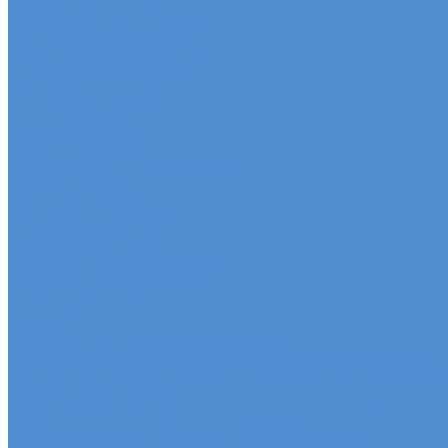
Трансмиссия и привод
Рулевое управление
Электрооборудование
Система охлаждения
Топливная система
Система выпуска
Кузовные детали
Салон и комфорт
Гидравлика и пневматика
Прочие детали
Сальники, уплотнения
Автомобили SDAC
Автомобили МАЗ
Бортовые грузовики МАЗ
Седельные тягачи МАЗ
Самосвалы МАЗ
Сервис
Услуги и сервисное обслуживание
Сервисное обслуживание грузовых автомобилей
Ремонт системы отопления и кондиционирования
Развал / Схождение
Кузовной ремонт по направлениям от страховых к
Установка дополнительного оборудования