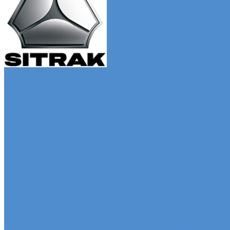
Автомобили SITRAK
Зерновозы SITRAK
Седельные тягачи SITRAK
Рефрижераторы SITRAK
Автомобили SDAC
Автомобили МАЗ
Бортовые грузовики МАЗ
Седельные тягачи МАЗ
Самосвалы МАЗ
Сервис
Услуги и сервисное обслуживание
Сервисное обслуживание грузовых автомобилей
Ремонт системы отопления и кондиционирования
Развал / Схождение
Sitrak, Howo - сервис и ремонт автомобилей
Техническое обслуживание грузовых автомобилей S