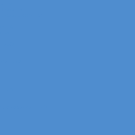
омпас
АЗ Компас
ов Камаз КОМПАС
КОМПАС
мпас
 FUSO
лей Fuso
 HINO
 автомобилей HINO