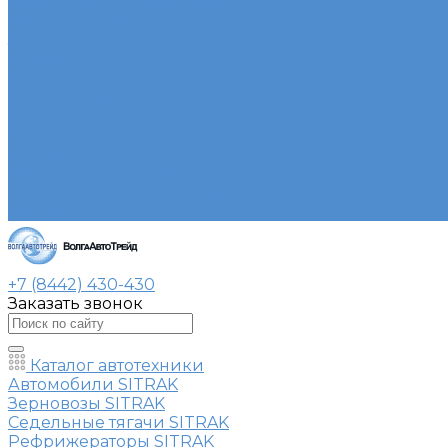
Ремонт сельскохозяйственной техники
Ремонт грузовых полуприцепов и прицепов
Запасные части
Новости
Акции
О компании
Сертификаты
Вакансии
Новости
Реквизиты | Договор
Политика конфиденциальности
Контакты
+7 (8442) 430-430
Заказать звонок
Каталог автотехники
Автомобили SITRAK
Зерновозы SITRAK
Седельные тягачи SITRAK
Рефрижераторы SITRAK