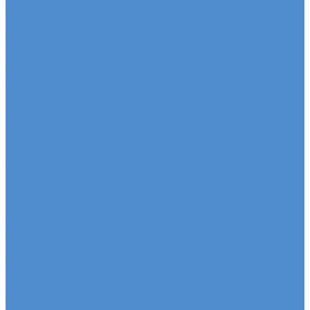
Седельные тягачи SITRAK
Рефрижераторы SITRAK
Самосвалы SITRAK
Автобетоносмесители SITRAK
Запасные части SITRAK
Часто ищут
Техническое обслуживание и расходные
материалы
Метизы, штуцеры, крепежные элементы
Подвеска и амортизация
Двигатель и система смазки
Тормозная система
Трансмиссия и привод
Рулевое управление
Электрооборудование
Система охлаждения
Топливная система
Система выпуска
Кузовные детали
Салон и комфорт
Гидравлика и пневматика
Прочие детали
Сальники, уплотнения