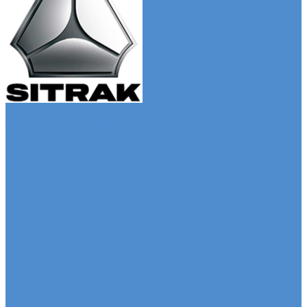
Автомобили SITRAK
Зерновозы SITRAK
Седельные тягачи SITRAK
Рефрижераторы SITRAK
Автомобили SDAC
Автомобили МАЗ
Бортовые грузовики МАЗ
Седельные тягачи МАЗ
Самосвалы МАЗ
Сервис
Услуги и сервисное обслуживание
Сервисное обслуживание грузовых автомобилей
Ремонт системы отопления и
кондиционирования
Развал / Схождение