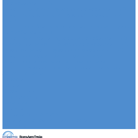
автомобилей HINO
Ремонт двигателя грузовых автомобилей HINO
Ремонт ходовой части грузовых автомобилей
HINO
Ремонт коробки переключения передач грузовых
автомобилей HINO
Ремонт электрики грузовых автомобилей HINO
Слесарный ремонт грузовых автомобилей HINO
Кузовной ремонт грузовых автомобилей HINO
Ремонт сельхоз и прицепной техники
Ремонт сельскохозяйственной техники
Ремонт грузовых полуприцепов и прицепов
Запасные части
Новости
Акции
О компании
Сертификаты
Вакансии
Новости
Реквизиты | Договор
Политика конфиденциальности
Контакты