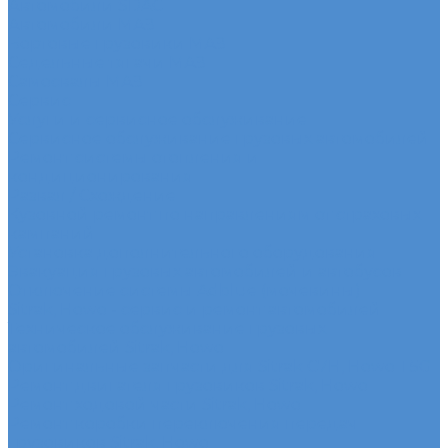
Автомобили SDAC
Автомобили МАЗ
Бортовые грузовики МАЗ
Седельные тягачи МАЗ
Самосвалы МАЗ
Сервис
Услуги и сервисное обслуживание
Сервисное обслуживание грузовых автомобилей
Ремонт системы отопления и
кондиционирования
Развал / Схождение
Кузовной ремонт по направлениям от страховых
кампаний
Установка дополнительного оборудования
Эвакуация грузовых автомобилей и автобусов
Отключение системы Adblue (мочевины)
Sitrak, Howo - сервис и ремонт автомобилей
Техническое обслуживание грузовых
автомобилей Sitrak, Howo
Оригинальные запчасти для Sitrak C7H, Howo T5G
Ремонт двигателя грузовиков Sitrak, Howo
Ремонт ходовой части Sitrak, Howo
Ремонт коробки переключения передач
грузовиков Sitrak, Howo