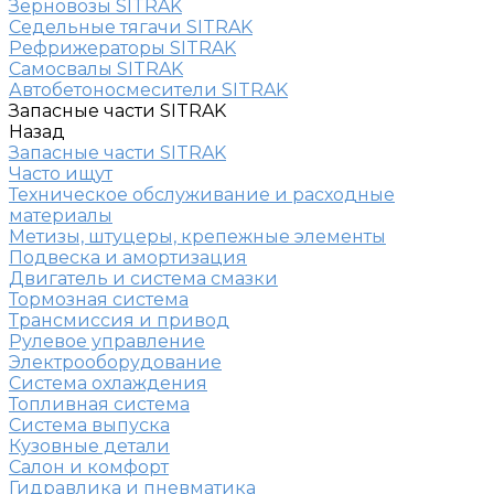
Зерновозы SITRAK
Седельные тягачи SITRAK
Рефрижераторы SITRAK
Самосвалы SITRAK
Автобетоносмесители SITRAK
Запасные части SITRAK
Назад
Запасные части SITRAK
Часто ищут
Техническое обслуживание и расходные
материалы
Метизы, штуцеры, крепежные элементы
Подвеска и амортизация
Двигатель и система смазки
Тормозная система
Трансмиссия и привод
Рулевое управление
Электрооборудование
Система охлаждения
Топливная система
Система выпуска
Кузовные детали
Салон и комфорт
Гидравлика и пневматика