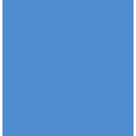
Ремонт ходовой части грузовых автомобилей Fuso
HINO - сервис и ремонт автомобилей
Техническое обслуживание грузовых
автомобилей HINO
Ремонт двигателя грузовых автомобилей HINO
Ремонт ходовой части грузовых автомобилей
HINO
Ремонт сельхоз и прицепной техники
Ремонт сельскохозяйственной техники
Ремонт грузовых полуприцепов и прицепов
Запасные части
Новости
Акции
О компании
Сертификаты
Вакансии
Новости
Реквизиты | Договор
Политика конфиденциальности
Контакты
...
Каталог автотехники
Автомобили SITRAK
Зерновозы SITRAK