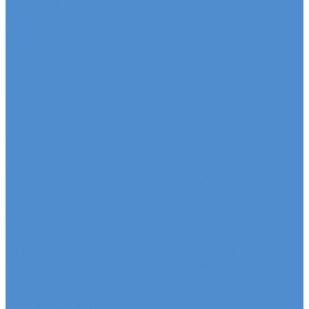
Автомобили SDAC
Автомобили МАЗ
Бортовые грузовики МАЗ
Седельные тягачи МАЗ
Самосвалы МАЗ
Сервис
Услуги и сервисное обслуживание
Сервисное обслуживание грузовых автомобилей
Ремонт системы отопления и
кондиционирования
Развал / Схождение
Кузовной ремонт по направлениям от страховых
кампаний
Установка дополнительного оборудования
Эвакуация грузовых автомобилей и автобусов
Отключение системы Adblue (мочевины)
Sitrak, Howo - сервис и ремонт автомобилей
Техническое обслуживание грузовых
автомобилей Sitrak, Howo
Оригинальные запчасти для Sitrak C7H, Howo T5G
Ремонт двигателя грузовиков Sitrak, Howo
Ремонт ходовой части Sitrak, Howo
Ремонт коробки переключения передач
грузовиков Sitrak, Howo