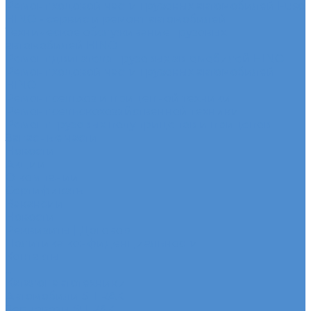
Ремонт ходовой части грузовых автомобилей Fuso
HINO - сервис и ремонт автомобилей
Техническое обслуживание грузовых
автомобилей HINO
Ремонт двигателя грузовых автомобилей HINO
Ремонт ходовой части грузовых автомобилей
HINO
Ремонт сельхоз и прицепной техники
Ремонт сельскохозяйственной техники
Ремонт грузовых полуприцепов и прицепов
Запасные части
Новости
Акции
О компании
Сертификаты
Вакансии
Новости
Реквизиты | Договор
Политика конфиденциальности
Контакты
...
Каталог автотехники
Автомобили SITRAK
Зерновозы SITRAK