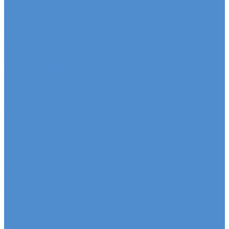
Седельные тягачи SITRAK
Рефрижераторы SITRAK
Самосвалы SITRAK
Автобетоносмесители SITRAK
Запасные части SITRAK
Часто ищут
Техническое обслуживание и расходные
материалы
Метизы, штуцеры, крепежные элементы
Подвеска и амортизация
Двигатель и система смазки
Тормозная система
Трансмиссия и привод
Рулевое управление
Электрооборудование
Система охлаждения
Топливная система
Система выпуска
Кузовные детали
Салон и комфорт
Гидравлика и пневматика
Прочие детали
Сальники, уплотнения