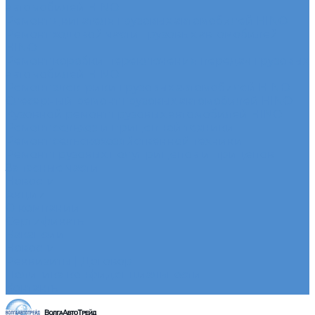
автомобилей HINO
Ремонт двигателя грузовых автомобилей HINO
Ремонт ходовой части грузовых автомобилей
HINO
Ремонт коробки переключения передач грузовых
автомобилей HINO
Ремонт электрики грузовых автомобилей HINO
Слесарный ремонт грузовых автомобилей HINO
Кузовной ремонт грузовых автомобилей HINO
Ремонт сельхоз и прицепной техники
Ремонт сельскохозяйственной техники
Ремонт грузовых полуприцепов и прицепов
Запасные части
Новости
Акции
О компании
Сертификаты
Вакансии
Новости
Реквизиты | Договор
Политика конфиденциальности
Контакты