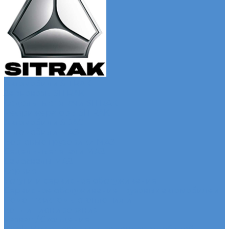
Автомобили SITRAK
Зерновозы SITRAK
Седельные тягачи SITRAK
Рефрижераторы SITRAK
Автомобили SDAC
Автомобили МАЗ
Бортовые грузовики МАЗ
Седельные тягачи МАЗ
Самосвалы МАЗ
Сервис
Услуги и сервисное обслуживание
Сервисное обслуживание грузовых автомобилей
Ремонт системы отопления и
кондиционирования
Развал / Схождение